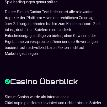
Spielbedingungen genau prüfen.
Dieser Slotum Casino Test beleuchtet alle relevanten
Aspekte der Plattform – von der rechtlichen Grundlage
über Zahlungsmethoden bis hin zum Kundensupport. Ziel
ist es, deutschen Spielern eine fundierte
Entscheidungsgrundlage zu bieten, ohne Gewinne oder
Ergebnisse zu versprechen. Denn seriöse Bewertungen
basieren auf nachvollziehbaren Fakten, nicht auf
Marketingaussagen.
Casino Überblick
Slotum Casino wurde als internationale
Glücksspielplattform konzipiert und richtet sich an Spieler