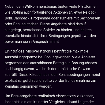
Neben dem Willkommensbonus bieten viele Plattformen
wie Slotum auch fortlaufende Aktionen an, etwa Reload-
Boni, Cashback-Programme oder Turniere mit Sachpreisen
oder Bonusguthaben. Diese Angebote sind darauf
ausgelegt, bestehende Spieler zu binden, und sollten
ebenfalls hinsichtlich ihrer Bedingungen geprüft werden,
bevor man sie in Anspruch nimmt.
Ein häufiges Missverständnis betrifft die maximale
Auszahlungsgrenze bei Bonusgewinnen. Viele Anbieter
begrenzen den auszahlbaren Betrag aus Bonusguthaben,
unabhängig davon, wie hoch der tatsächliche Gewinn
ausfällt. Diese Klausel ist in den Bonusbedingungen meist
explizit aufgeführt und sollte vor der Bonusannahme zur
Kenntnis genommen werden.
Um Bonusangebote realistisch einschätzen zu können,
lohnt sich ein strukturierter Vergleich anhand folgender