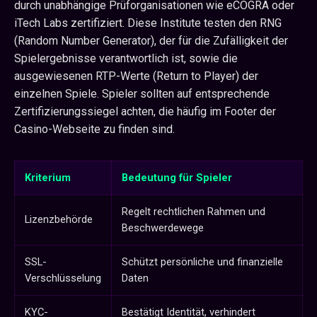
durch unabhängige Prüforganisationen wie eCOGRA oder
iTech Labs zertifiziert. Diese Institute testen den RNG
(Random Number Generator), der für die Zufälligkeit der
Spielergebnisse verantwortlich ist, sowie die
ausgewiesenen RTP-Werte (Return to Player) der
einzelnen Spiele. Spieler sollten auf entsprechende
Zertifizierungssiegel achten, die häufig im Footer der
Casino-Webseite zu finden sind.
Kriterium
Bedeutung für Spieler
Regelt rechtlichen Rahmen und
Lizenzbehörde
Beschwerdewege
SSL-
Schützt persönliche und finanzielle
Verschlüsselung
Daten
KYC-
Bestätigt Identität, verhindert