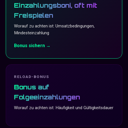
Einzahlungsboni, oft mit
Freispielen
Worauf zu achten ist: Umsatzbedingungen,
Mindesteinzahlung
Bonus sichern →
RELOAD-BONUS
Bonus auf
Folgeeinzahlungen
Worauf zu achten ist: Häufigkeit und Gültigkeitsdauer