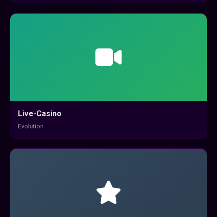
Live-Casino
Evolution