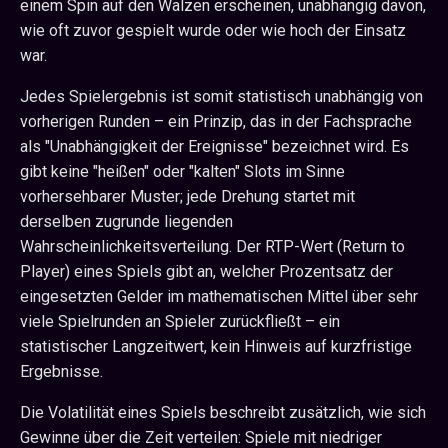
einem Spin auf den Walzen erscheinen, unabhängig davon,
wie oft zuvor gespielt wurde oder wie hoch der Einsatz
war.
Jedes Spielergebnis ist somit statistisch unabhängig von
vorherigen Runden – ein Prinzip, das in der Fachsprache
als "Unabhängigkeit der Ereignisse" bezeichnet wird. Es
gibt keine "heißen" oder "kalten" Slots im Sinne
vorhersehbarer Muster; jede Drehung startet mit
derselben zugrunde liegenden
Wahrscheinlichkeitsverteilung. Der RTP-Wert (Return to
Player) eines Spiels gibt an, welcher Prozentsatz der
eingesetzten Gelder im mathematischen Mittel über sehr
viele Spielrunden an Spieler zurückfließt – ein
statistischer Langzeitwert, kein Hinweis auf kurzfristige
Ergebnisse.
Die Volatilität eines Spiels beschreibt zusätzlich, wie sich
Gewinne über die Zeit verteilen: Spiele mit niedriger