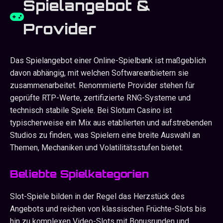
Spielangebot &
Provider
Das Spielangebot einer Online-Spielbank ist maßgeblich
davon abhängig, mit welchen Softwareanbietern sie
zusammenarbeitet. Renommierte Provider stehen für
geprüfte RTP-Werte, zertifizierte RNG-Systeme und
technisch stabile Spiele. Bei Slotum Casino ist
typischerweise ein Mix aus etablierten und aufstrebenden
Studios zu finden, was Spielern eine breite Auswahl an
Themen, Mechaniken und Volatilitätsstufen bietet.
Beliebte Spielkategorien
Slot-Spiele bilden in der Regel das Herzstück des
Angebots und reichen von klassischen Früchte-Slots bis
hin zu komplexen Video-Slots mit Bonusrunden und