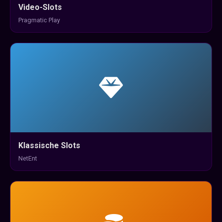
Video-Slots
Pragmatic Play
Klassische Slots
NetEnt