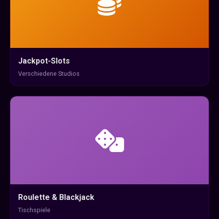
Jackpot-Slots
Verschiedene Studios
Roulette & Blackjack
Tischspiele