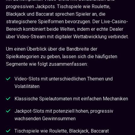
progressiven Jackpots. Tischspiele wie Roulette,
Blackjack und Baccarat sprechen Spieler an, die
strategischere Spielformen bevorzugen. Der Live-Casino-
Bereich kombiniert beide Welten, indem er echte Dealer
über Video-Stream mit digitaler Wettabwicklung verbindet.
Um einen Überblick über die Bandbreite der
Spielkategorien zu geben, lassen sich die häufigsten
Segmente wie folgt zusammenfassen:
Video-Slots mit unterschiedlichen Themen und
Volatilitäten
Klassische Spielautomaten mit einfachen Mechaniken
Jackpot-Slots mit potenziell hohen, progressiv
wachsenden Gewinnsummen
Tischspiele wie Roulette, Blackjack, Baccarat