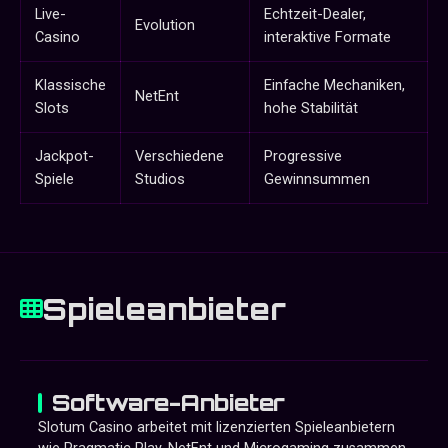
Live-
Echtzeit-Dealer,
Evolution
Casino
interaktive Formate
Klassische
Einfache Mechaniken,
NetEnt
Slots
hohe Stabilität
Jackpot-
Verschiedene
Progressive
Spiele
Studios
Gewinnsummen
Spieleanbieter
Software-Anbieter
Slotum Casino arbeitet mit lizenzierten Spieleanbietern